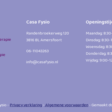
Casa Fysio
Openingsti
Randenbroekerweg 120
Maandag: 8:30
erapie
3816 BL Amersfoort
Dinsdag: 8:30-
Woensdag: 8:3
06-11043263
Donderdag: 8:
pie
Vrijdag: 9:00-1
info@casafysio.nl
ysio -
Privacy verklaring
-
Algemene voorwaarden
- Gemaakt d