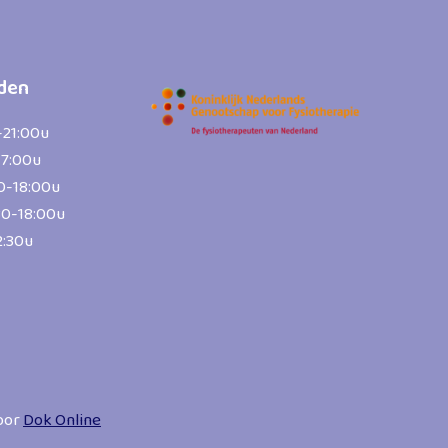
jden
-21:00u
17:00u
0-18:00u
30-18:00u
2:30u
oor
Dok Online