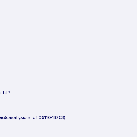
echt?
fo@casafysio.nl of 0611043263)