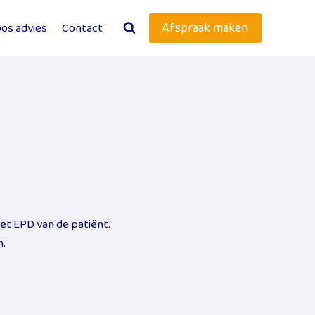
Afspraak maken
os advies
Contact
et EPD van de patiënt.
n.